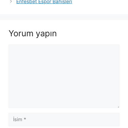
Enfesbet Espor Bahisleri
Yorum yapın
Yorum
İsim