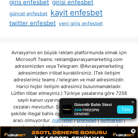
giris enfesbet
girisi enfesbet
kayit enfesbet
güncel enfesbet
twitter enfesbet
yeni giris enfesbet
Avrasya'nın en büyük reklam platformunda olmak için
Microsoft Teams:
reklam@avrasyamarketing.com
adresimizden veya Telegram: @Avrasyamarketing
adresimizden irtibat kurabilirsiniz. (Tek iletişim
adreslerimiz teams / telegram ve mail adresimizdir.
Harici hiçbir iletişim adresimiz bulunmamaktadır.
Lütfen itibar etmeyiniz.) Türkiye yasalarına göre 7258
sayılı kanun uyarınca yasa dışı bahis oynamanın
cezaları mevcuttur. Şu an bulunduğunuz site hiç bir
şekilde illegal bahis oyunları oynatmıyor ve oynamaya
aracı olmuyordur.
matrixbet
|
prensbet
|
betmarket
|
elenorbet
|
abebet
|
klasbahis
|
fenomenbet
|
×
musclebet