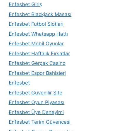
Enfesbet Giriş
Enfesbet Blackjack Masası
Enfesbet Futbol Slotları
Enfesbet Whatsapp Hattı
Enfesbet Mobil Oyunlar
Enfesbet Haftalık Fırsatlar
Enfesbet Gerçek Casino
Enfesbet Espor Bahisleri
Enfesbet
Enfesbet Güvenilir Site
Enfesbet Oyun Piyasası
Enfesbet Üye Deneyimi
Enfesbet Terim Güvencesi