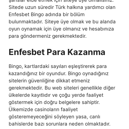
şanslar elde etmek için siteye üye olmalısınız.
Sitede uzun süredir Türk halkına yardımcı olan
Enfesbet Bingo adında bir bölüm
bulunmaktadır. Siteye üye olmak ve bu alanda
oyun oynamak için üye olmanız ve hesabınıza
para göndermeniz gerekmektedir.
Enfesbet Para Kazanma
Bingo, kartlardaki sayıları eşleştirerek para
kazandığınız bir oyundur. Bingo oynadığınız
sitelerin güvenliğine dikkat etmeniz
gerekmektedir. Bu web siteleri genellikle diğer
ülkelerde kayıtlıdır ve çoğu yerde faaliyet
göstermek için doğru belgelere sahiptir.
Ülkemizde casinoların faaliyet
gösteremeyeceğini söyleyen yasa, canlı
bahislerde bazı sorunlara neden olmaktadır.