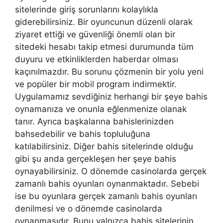
sitelerinde giriş sorunlarını kolaylıkla
giderebilirsiniz. Bir oyuncunun düzenli olarak
ziyaret ettiği ve güvenliği önemli olan bir
sitedeki hesabı takip etmesi durumunda tüm
duyuru ve etkinliklerden haberdar olması
kaçınılmazdır. Bu sorunu çözmenin bir yolu yeni
ve popüler bir mobil program indirmektir.
Uygulamamız sevdiğiniz herhangi bir şeye bahis
oynamanıza ve onunla eğlenmenize olanak
tanır. Ayrıca başkalarına bahislerinizden
bahsedebilir ve bahis topluluğuna
katılabilirsiniz. Diğer bahis sitelerinde olduğu
gibi şu anda gerçekleşen her şeye bahis
oynayabilirsiniz. O dönemde casinolarda gerçek
zamanlı bahis oyunları oynanmaktadır. Sebebi
ise bu oyunlara gerçek zamanlı bahis oyunları
denilmesi ve o dönemde casinolarda
oynanmasıdır. Bunu yalnızca bahis sitelerinin