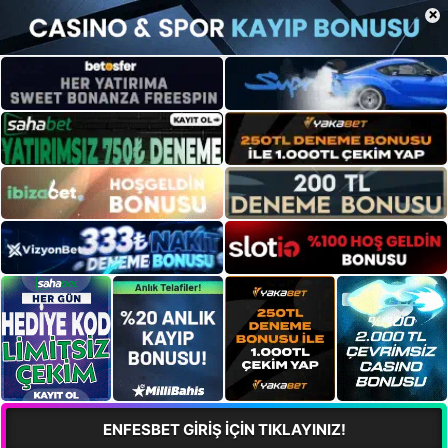
×
ENFESBET GİRİŞ İÇİN TIKLAYINIZ!