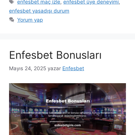
Etiketler
enfesbet maç izle
,
enfesbet üye deneyimi
,
enfesbet yasadışı durum
Yorum yap
Enfesbet Bonusları
Mayıs 24, 2025
yazar
Enfesbet