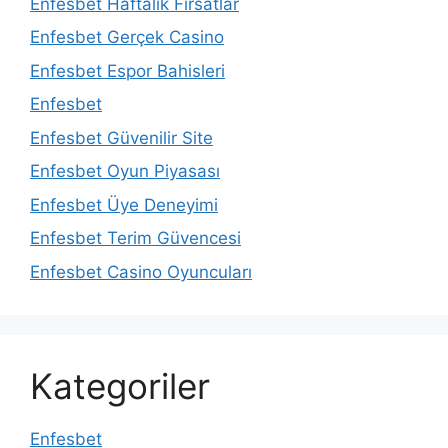
Enfesbet Haftalık Fırsatlar
Enfesbet Gerçek Casino
Enfesbet Espor Bahisleri
Enfesbet
Enfesbet Güvenilir Site
Enfesbet Oyun Piyasası
Enfesbet Üye Deneyimi
Enfesbet Terim Güvencesi
Enfesbet Casino Oyuncuları
Kategoriler
Enfesbet