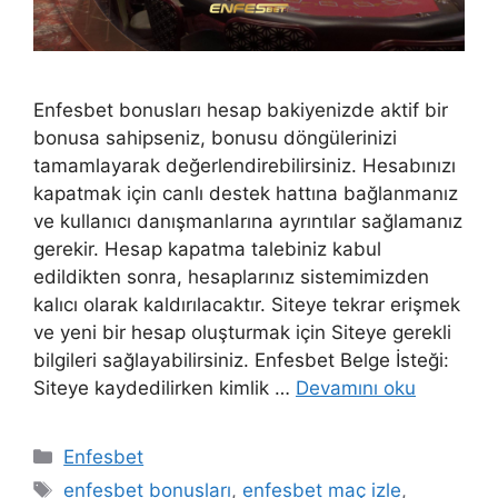
Enfesbet bonusları hesap bakiyenizde aktif bir
bonusa sahipseniz, bonusu döngülerinizi
tamamlayarak değerlendirebilirsiniz. Hesabınızı
kapatmak için canlı destek hattına bağlanmanız
ve kullanıcı danışmanlarına ayrıntılar sağlamanız
gerekir. Hesap kapatma talebiniz kabul
edildikten sonra, hesaplarınız sistemimizden
kalıcı olarak kaldırılacaktır. Siteye tekrar erişmek
ve yeni bir hesap oluşturmak için Siteye gerekli
bilgileri sağlayabilirsiniz. Enfesbet Belge İsteği:
Siteye kaydedilirken kimlik …
Devamını oku
Kategoriler
Enfesbet
Etiketler
enfesbet bonusları
,
enfesbet maç izle
,