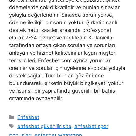
ödemelerde çok dikkatlidir ve bunları sınavlar
yoluyla değerlendirir. Sınavda sorun yoksa,
ödeme ile ilgili bir sorun yoktur. Şirketin canlı
destek hattı, saatler arasında profesyonel
olarak 7-24 hizmet vermektedir. Kullanıcılar
tarafından ortaya çıkan soruları ve sorunları
anlayan ve hizmet kalitesini anlayan müşteri
temsilcileri; Enfesbet com ayrıca yorumlar,
öneriler ve sorular için üyelerine e-posta yoluyla
destek sağlar. Tüm bunları göz önünde
bulundurarak, şirketin büyük bir şikayeti yoktur
ve lisanslı bir yapı altında güvenilir bir bahis
ortamında oynayabilir.
Kategoriler
Enfesbet
Etiketler
enfesbet güvenilir site
,
enfesbet spor
bonusları
,
enfesbet whatsapp