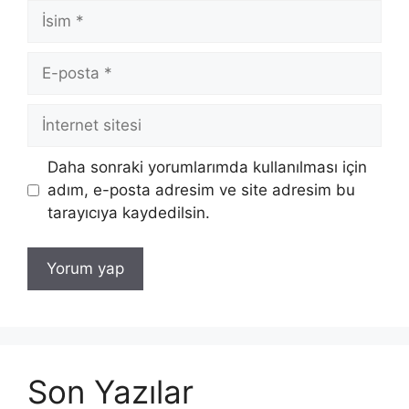
İsim
E-
posta
İnternet
sitesi
Daha sonraki yorumlarımda kullanılması için
adım, e-posta adresim ve site adresim bu
tarayıcıya kaydedilsin.
Son Yazılar