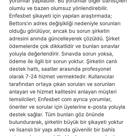
yorumlar yapılabilir. Bu yorumlar diğer bahisçileri
olumlu ve bazen olumsuz yönlendirebilir.
Enfesbet şikayeti için yapılan araştırmada;
Bettors’ın adres değişikliği nedeniyle sorunları
olduğu görülüyor, ancak bu sorun şirketin
adresini anında güncelleyerek çözüldü. Şirket
ödemelerde çok dikkatlidir ve bunları sınavlar
yoluyla değerlendirir. Sınavda sorun yoksa,
ödeme ile ilgili bir sorun yoktur. Şirketin canlı
destek hattı, saatler arasında profesyonel
olarak 7-24 hizmet vermektedir. Kullanıcılar
tarafından ortaya çıkan soruları ve sorunları
anlayan ve hizmet kalitesini anlayan müşteri
temsilcileri; Enfesbet com ayrıca yorumlar,
öneriler ve sorular için üyelerine e-posta yoluyla
destek sağlar. Tüm bunları göz önünde
bulundurarak, şirketin büyük bir şikayeti yoktur
ve lisanslı bir yapı altında güvenilir bir bahis