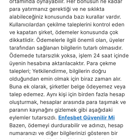
ortamında oynayabilir. Her bonusun ne kadar
para yatırmanız gerektiği ve ne sıklıkta
alabileceğiniz konusunda bazı kurallar vardır.
Kullanıcılardan çekilme taleplerini kontrol eden
ve kapatan şirket, ödemeler konusunda çok
dikkatlidir. Ödemelerle ilgili önemli olan, üyeler
tarafından sağlanan bilgilerin tutarlı olmasıdır.
Ödemede tutarsızlık yoksa, işlem 24 saat içinde
üyenin hesabına aktarılacaktır. Para çekme
talepleri; Yetkilendirme, bilgilerin doğru
olduğundan emin olmak için biraz zaman alır.
Buna ek olarak, şirketler belge ödeyemez veya
talep edemez. Aynı kişi için birden fazla hesap
oluşturmak, hesaplar arasında para taşımak ve
paranın kaynağını gizlemek gibi aşağıdaki
eylemler tutarsızdı.
Enfesbet Güvenilir Mi
Bazen, ödemeyi durdurabilir ve adınızı, hesap
numaranızı ve diğer bilgilerinizi gösteren bir