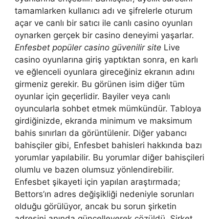
tamamlarken kullanıcı adı ve şifrelerle oturum
açar ve canlı bir satıcı ile canlı casino oyunları
oynarken gerçek bir casino deneyimi yaşarlar.
Enfesbet popüler casino güvenilir site
Live
casino oyunlarına giriş yaptıktan sonra, en karlı
ve eğlenceli oyunlara gireceğiniz ekranın adını
girmeniz gerekir. Bu görünen isim diğer tüm
oyunlar için geçerlidir. Bayiler veya canlı
oyuncularla sohbet etmek mümkündür. Tabloya
girdiğinizde, ekranda minimum ve maksimum
bahis sınırları da görüntülenir. Diğer yabancı
bahisçiler gibi, Enfesbet bahisleri hakkında bazı
yorumlar yapılabilir. Bu yorumlar diğer bahisçileri
olumlu ve bazen olumsuz yönlendirebilir.
Enfesbet şikayeti için yapılan araştırmada;
Bettors’ın adres değişikliği nedeniyle sorunları
olduğu görülüyor, ancak bu sorun şirketin
adresini anında güncelleyerek çözüldü. Şirket