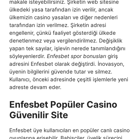
makale isteyebilirsiniz. Şirketin web sitesine
ülkedeki yasa tarafından izin verilir, ancak
ülkemizin casino yasaları ve diğer nedenleri
tarafından izin verilmez. Şirketin adresi
engellenir, çünkü faaliyet gösterdiği ülkede
denetlenmez veya vergilendirilmez. Değişiklik
yapan tek sayılar, işlevin nerede tanımlandığını
söyleyenlerdir.
Enfesbet spor bonusları
giriş
adresini Enfesbet olarak değiştirdi. İnovasyon,
üyenin bilgilerini güvende tutar ve silmez.
Kullanıcı, önceki adresinde çeşitli işlemlerle yeni
adreste devam eder.
Enfesbet Popüler Casino
Güvenilir Site
Enfesbet üye kullanıcıları en popüler canlı casino
oyunlarına erişebilir. Bahisçiler, üyelik sürecini