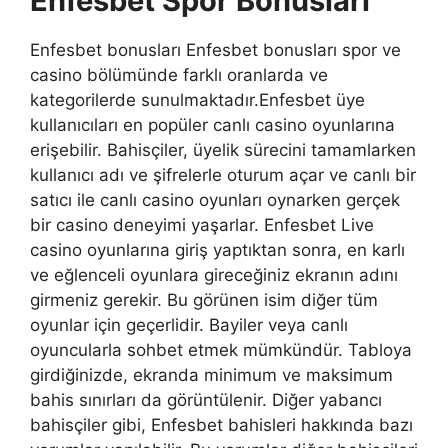
Enfesbet Spor Bonusları
Enfesbet bonusları Enfesbet bonusları spor ve
casino bölümünde farklı oranlarda ve
kategorilerde sunulmaktadır.Enfesbet üye
kullanıcıları en popüler canlı casino oyunlarına
erişebilir. Bahisçiler, üyelik sürecini tamamlarken
kullanıcı adı ve şifrelerle oturum açar ve canlı bir
satıcı ile canlı casino oyunları oynarken gerçek
bir casino deneyimi yaşarlar. Enfesbet Live
casino oyunlarına giriş yaptıktan sonra, en karlı
ve eğlenceli oyunlara gireceğiniz ekranın adını
girmeniz gerekir. Bu görünen isim diğer tüm
oyunlar için geçerlidir. Bayiler veya canlı
oyuncularla sohbet etmek mümkündür. Tabloya
girdiğinizde, ekranda minimum ve maksimum
bahis sınırları da görüntülenir. Diğer yabancı
bahisçiler gibi, Enfesbet bahisleri hakkında bazı