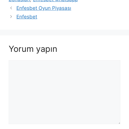
Enfesbet Oyun Piyasası
Enfesbet
Yorum yapın
Yorum