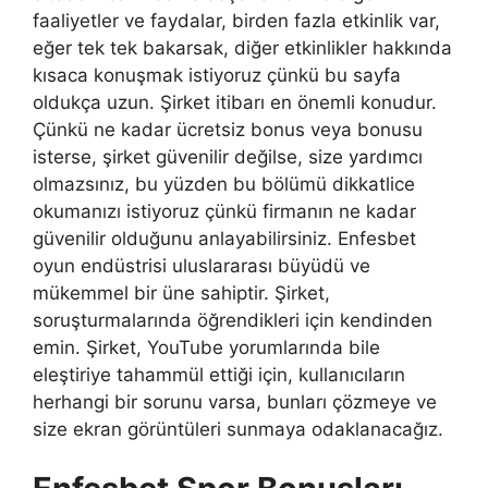
faaliyetler ve faydalar, birden fazla etkinlik var,
eğer tek tek bakarsak, diğer etkinlikler hakkında
kısaca konuşmak istiyoruz çünkü bu sayfa
oldukça uzun. Şirket itibarı en önemli konudur.
Çünkü ne kadar ücretsiz bonus veya bonusu
isterse, şirket güvenilir değilse, size yardımcı
olmazsınız, bu yüzden bu bölümü dikkatlice
okumanızı istiyoruz çünkü firmanın ne kadar
güvenilir olduğunu anlayabilirsiniz. Enfesbet
oyun endüstrisi uluslararası büyüdü ve
mükemmel bir üne sahiptir. Şirket,
soruşturmalarında öğrendikleri için kendinden
emin. Şirket, YouTube yorumlarında bile
eleştiriye tahammül ettiği için, kullanıcıların
herhangi bir sorunu varsa, bunları çözmeye ve
size ekran görüntüleri sunmaya odaklanacağız.