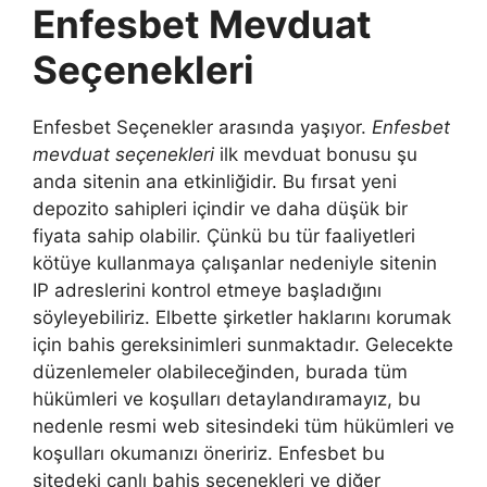
Enfesbet Mevduat
Seçenekleri
Enfesbet Seçenekler arasında yaşıyor.
Enfesbet
mevduat seçenekleri
ilk mevduat bonusu şu
anda sitenin ana etkinliğidir. Bu fırsat yeni
depozito sahipleri içindir ve daha düşük bir
fiyata sahip olabilir. Çünkü bu tür faaliyetleri
kötüye kullanmaya çalışanlar nedeniyle sitenin
IP adreslerini kontrol etmeye başladığını
söyleyebiliriz. Elbette şirketler haklarını korumak
için bahis gereksinimleri sunmaktadır. Gelecekte
düzenlemeler olabileceğinden, burada tüm
hükümleri ve koşulları detaylandıramayız, bu
nedenle resmi web sitesindeki tüm hükümleri ve
koşulları okumanızı öneririz. Enfesbet bu
sitedeki canlı bahis seçenekleri ve diğer