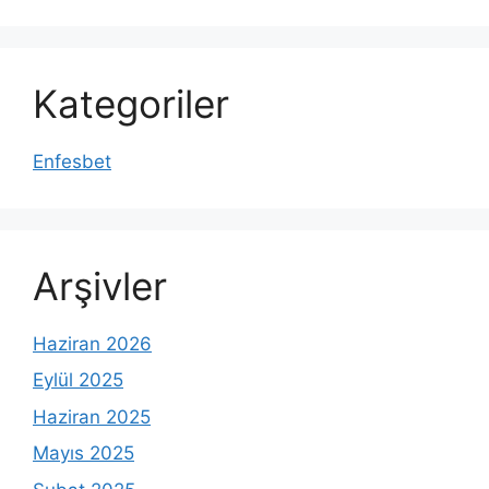
Kategoriler
Enfesbet
Arşivler
Haziran 2026
Eylül 2025
Haziran 2025
Mayıs 2025