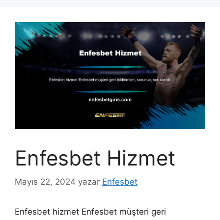
Enfesbet Hizmet
Mayıs 22, 2024
yazar
Enfesbet
Enfesbet hizmet Enfesbet müşteri geri