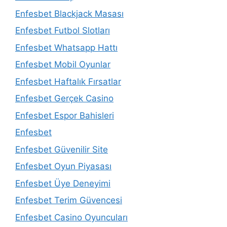
Enfesbet Blackjack Masası
Enfesbet Futbol Slotları
Enfesbet Whatsapp Hattı
Enfesbet Mobil Oyunlar
Enfesbet Haftalık Fırsatlar
Enfesbet Gerçek Casino
Enfesbet Espor Bahisleri
Enfesbet
Enfesbet Güvenilir Site
Enfesbet Oyun Piyasası
Enfesbet Üye Deneyimi
Enfesbet Terim Güvencesi
Enfesbet Casino Oyuncuları