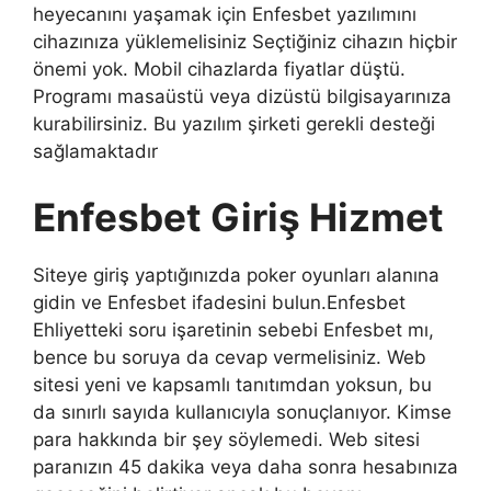
heyecanını yaşamak için Enfesbet yazılımını
cihazınıza yüklemelisiniz Seçtiğiniz cihazın hiçbir
önemi yok. Mobil cihazlarda fiyatlar düştü.
Programı masaüstü veya dizüstü bilgisayarınıza
kurabilirsiniz. Bu yazılım şirketi gerekli desteği
sağlamaktadır
Enfesbet Giriş Hizmet
Siteye giriş yaptığınızda poker oyunları alanına
gidin ve Enfesbet ifadesini bulun.Enfesbet
Ehliyetteki soru işaretinin sebebi Enfesbet mı,
bence bu soruya da cevap vermelisiniz. Web
sitesi yeni ve kapsamlı tanıtımdan yoksun, bu
da sınırlı sayıda kullanıcıyla sonuçlanıyor. Kimse
para hakkında bir şey söylemedi. Web sitesi
paranızın 45 dakika veya daha sonra hesabınıza