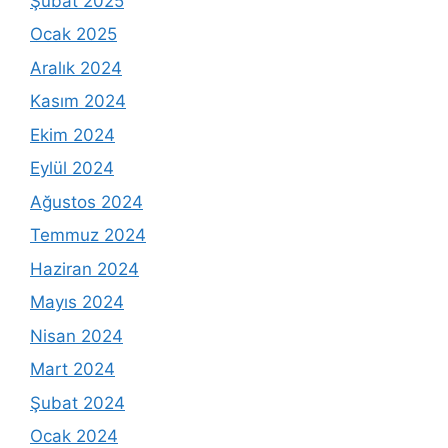
Şubat 2025
Ocak 2025
Aralık 2024
Kasım 2024
Ekim 2024
Eylül 2024
Ağustos 2024
Temmuz 2024
Haziran 2024
Mayıs 2024
Nisan 2024
Mart 2024
Şubat 2024
Ocak 2024