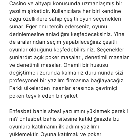
Casino ve altyapı konusunda uzmanlaşmış bir
yazılım şirketidir. Kullanıcılara her biri kendine
özgü özelliklere sahip çeşitli oyun seçenekleri
sunar. Eğer onu tercih ederseniz, oyunu
derinlemesine anladığını keşfedeceksiniz. Yine
de aralarından seçim yapabileceğiniz çeşitli
oyunlar olduğunu keşfedebilirsiniz. Seçenekler
şunlardır: açık poker masaları, denetimli masalar
ve denetimli masalar. Önemli bir hususu
değiştirmek zorunda kalmanız durumunda sizi
profesyonel bir yazılım firmasına bağlayacağız.
Farklı ülkelerden insanlar arasında çevrimiçi
pokeri teşvik eden bir şirket
Enfesbet bahis sitesi yazılımını yüklemek gerekli
mi? Enfesbet bahis sitesine katıldığınızda bu
oyunlara katılmanın ilk adımı yazılımı
yüklemektir. Oyuna katılmak ve poker