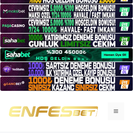
İçeriğe
atla
Menü