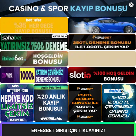
×
ENFESBET GİRİŞ İÇİN TIKLAYINIZ!