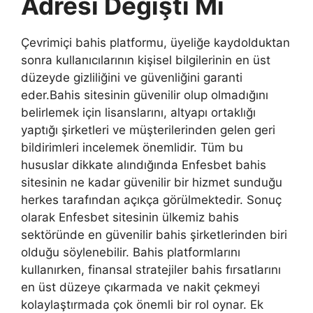
Adresi Değişti Mi
Çevrimiçi bahis platformu, üyeliğe kaydolduktan
sonra kullanıcılarının kişisel bilgilerinin en üst
düzeyde gizliliğini ve güvenliğini garanti
eder.Bahis sitesinin güvenilir olup olmadığını
belirlemek için lisanslarını, altyapı ortaklığı
yaptığı şirketleri ve müşterilerinden gelen geri
bildirimleri incelemek önemlidir. Tüm bu
hususlar dikkate alındığında Enfesbet bahis
sitesinin ne kadar güvenilir bir hizmet sunduğu
herkes tarafından açıkça görülmektedir. Sonuç
olarak Enfesbet sitesinin ülkemiz bahis
sektöründe en güvenilir bahis şirketlerinden biri
olduğu söylenebilir. Bahis platformlarını
kullanırken, finansal stratejiler bahis fırsatlarını
en üst düzeye çıkarmada ve nakit çekmeyi
kolaylaştırmada çok önemli bir rol oynar. Ek