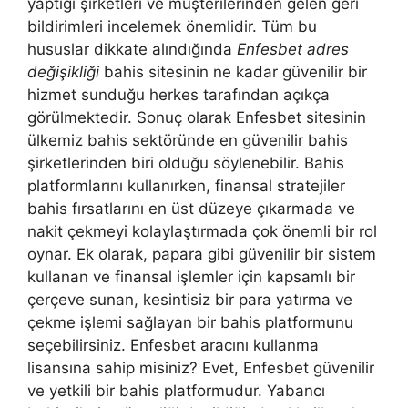
yaptığı şirketleri ve müşterilerinden gelen geri
bildirimleri incelemek önemlidir. Tüm bu
hususlar dikkate alındığında
Enfesbet adres
değişikliği
bahis sitesinin ne kadar güvenilir bir
hizmet sunduğu herkes tarafından açıkça
görülmektedir. Sonuç olarak Enfesbet sitesinin
ülkemiz bahis sektöründe en güvenilir bahis
şirketlerinden biri olduğu söylenebilir. Bahis
platformlarını kullanırken, finansal stratejiler
bahis fırsatlarını en üst düzeye çıkarmada ve
nakit çekmeyi kolaylaştırmada çok önemli bir rol
oynar. Ek olarak, papara gibi güvenilir bir sistem
kullanan ve finansal işlemler için kapsamlı bir
çerçeve sunan, kesintisiz bir para yatırma ve
çekme işlemi sağlayan bir bahis platformunu
seçebilirsiniz. Enfesbet aracını kullanma
lisansına sahip misiniz? Evet, Enfesbet güvenilir
ve yetkili bir bahis platformudur. Yabancı