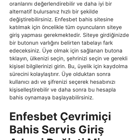
oranlarını değerlendirebilir ve daha iyi bir
alternatif bulursanız hızlı bir şekilde
değiştirebilirsiniz. Enfesbet bahis sitesine
katılmak için öncelikle tüm oyuncuların siteye
giriş yapması gerekmektedir. Siteye girdiğinizde
bir butonun varlığını belirten tabelayı fark
edeceksiniz. Üye olmak için sağlanan butona
tıklayın, ülkenizi seçin, şehrinizi seçin ve gerekli
kişisel bilgilerinizi girin. Bu, üyelik için kaydolma
sürecini kolaylaştırır. Üye olduktan sonra
kullanıcı adı ve şifrenizi seçerek hesabınızı
kişiselleştirebilir ve daha sonra bu hesapla
bahis oynamaya başlayabilirsiniz.
Enfesbet Çevrimiçi
Bahis Servis Giriş