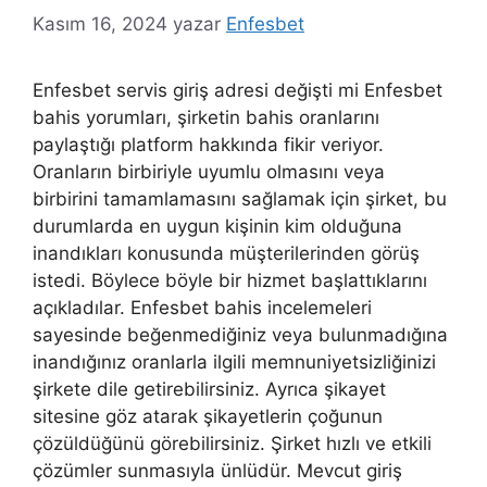
Kasım 16, 2024
yazar
Enfesbet
Enfesbet servis giriş adresi değişti mi Enfesbet
bahis yorumları, şirketin bahis oranlarını
paylaştığı platform hakkında fikir veriyor.
Oranların birbiriyle uyumlu olmasını veya
birbirini tamamlamasını sağlamak için şirket, bu
durumlarda en uygun kişinin kim olduğuna
inandıkları konusunda müşterilerinden görüş
istedi. Böylece böyle bir hizmet başlattıklarını
açıkladılar. Enfesbet bahis incelemeleri
sayesinde beğenmediğiniz veya bulunmadığına
inandığınız oranlarla ilgili memnuniyetsizliğinizi
şirkete dile getirebilirsiniz. Ayrıca şikayet
sitesine göz atarak şikayetlerin çoğunun
çözüldüğünü görebilirsiniz. Şirket hızlı ve etkili
çözümler sunmasıyla ünlüdür. Mevcut giriş