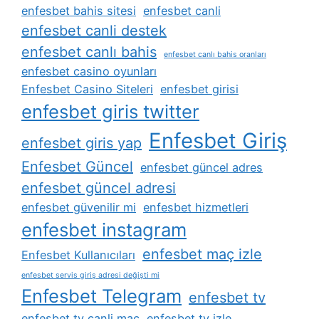
enfesbet bahis sitesi
enfesbet canli
enfesbet canli destek
enfesbet canlı bahis
enfesbet canlı bahis oranları
enfesbet casino oyunları
Enfesbet Casino Siteleri
enfesbet girisi
enfesbet giris twitter
Enfesbet Giriş
enfesbet giris yap
Enfesbet Güncel
enfesbet güncel adres
enfesbet güncel adresi
enfesbet güvenilir mi
enfesbet hizmetleri
enfesbet instagram
enfesbet maç izle
Enfesbet Kullanıcıları
enfesbet servis giriş adresi değişti mi
Enfesbet Telegram
enfesbet tv
enfesbet tv canli maç
enfesbet tv izle