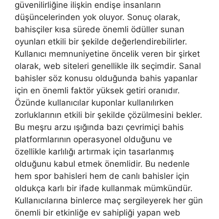
güvenilirliğine ilişkin endişe insanların
düşüncelerinden yok oluyor. Sonuç olarak,
bahisçiler kısa sürede önemli ödüller sunan
oyunları etkili bir şekilde değerlendirebilirler.
Kullanıcı memnuniyetine öncelik veren bir şirket
olarak, web siteleri genellikle ilk seçimdir. Sanal
bahisler söz konusu olduğunda bahis yapanlar
için en önemli faktör yüksek getiri oranıdır.
Özünde kullanıcılar kuponlar kullanılırken
zorluklarının etkili bir şekilde çözülmesini bekler.
Bu meşru arzu ışığında bazı çevrimiçi bahis
platformlarının operasyonel olduğunu ve
özellikle karlılığı artırmak için tasarlanmış
olduğunu kabul etmek önemlidir. Bu nedenle
hem spor bahisleri hem de canlı bahisler için
oldukça karlı bir ifade kullanmak mümkündür.
Kullanıcılarına binlerce maç sergileyerek her gün
önemli bir etkinliğe ev sahipliği yapan web