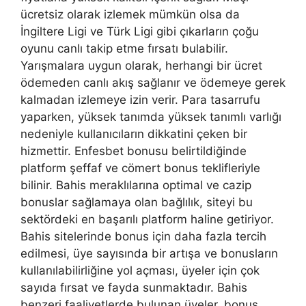
ücretsiz olarak izlemek mümkün olsa da
İngiltere Ligi ve Türk Ligi gibi çıkarların çoğu
oyunu canlı takip etme fırsatı bulabilir.
Yarışmalara uygun olarak, herhangi bir ücret
ödemeden canlı akış sağlanır ve ödemeye gerek
kalmadan izlemeye izin verir. Para tasarrufu
yaparken, yüksek tanımda yüksek tanımlı varlığı
nedeniyle kullanıcıların dikkatini çeken bir
hizmettir. Enfesbet bonusu belirtildiğinde
platform şeffaf ve cömert bonus teklifleriyle
bilinir. Bahis meraklılarına optimal ve cazip
bonuslar sağlamaya olan bağlılık, siteyi bu
sektördeki en başarılı platform haline getiriyor.
Bahis sitelerinde bonus için daha fazla tercih
edilmesi, üye sayısında bir artışa ve bonusların
kullanılabilirliğine yol açması, üyeler için çok
sayıda fırsat ve fayda sunmaktadır. Bahis
benzeri faaliyetlerde bulunan üyeler, bonus