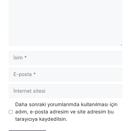
İsim
E-
posta
İnternet
sitesi
Daha sonraki yorumlarımda kullanılması için
adım, e-posta adresim ve site adresim bu
tarayıcıya kaydedilsin.