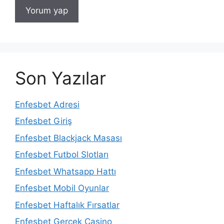
Son Yazılar
Enfesbet Adresi
Enfesbet Giriş
Enfesbet Blackjack Masası
Enfesbet Futbol Slotları
Enfesbet Whatsapp Hattı
Enfesbet Mobil Oyunlar
Enfesbet Haftalık Fırsatlar
Enfesbet Gerçek Casino