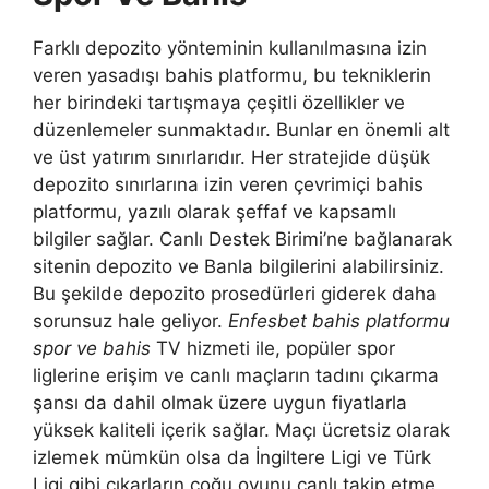
Farklı depozito yönteminin kullanılmasına izin
veren yasadışı bahis platformu, bu tekniklerin
her birindeki tartışmaya çeşitli özellikler ve
düzenlemeler sunmaktadır. Bunlar en önemli alt
ve üst yatırım sınırlarıdır. Her stratejide düşük
depozito sınırlarına izin veren çevrimiçi bahis
platformu, yazılı olarak şeffaf ve kapsamlı
bilgiler sağlar. Canlı Destek Birimi’ne bağlanarak
sitenin depozito ve Banla bilgilerini alabilirsiniz.
Bu şekilde depozito prosedürleri giderek daha
sorunsuz hale geliyor.
Enfesbet bahis platformu
spor ve bahis
TV hizmeti ile, popüler spor
liglerine erişim ve canlı maçların tadını çıkarma
şansı da dahil olmak üzere uygun fiyatlarla
yüksek kaliteli içerik sağlar. Maçı ücretsiz olarak
izlemek mümkün olsa da İngiltere Ligi ve Türk
Ligi gibi çıkarların çoğu oyunu canlı takip etme