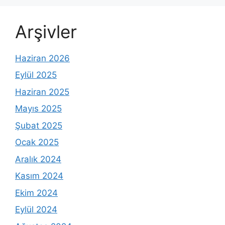
Arşivler
Haziran 2026
Eylül 2025
Haziran 2025
Mayıs 2025
Şubat 2025
Ocak 2025
Aralık 2024
Kasım 2024
Ekim 2024
Eylül 2024