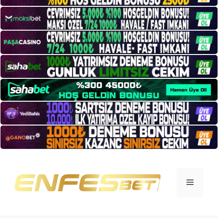
İçeriğe
atla
Menü