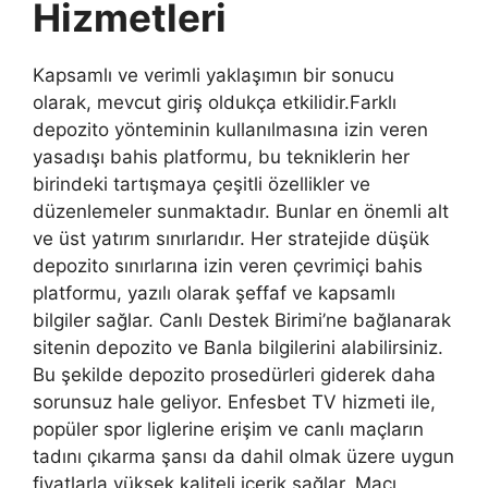
Hizmetleri
Kapsamlı ve verimli yaklaşımın bir sonucu
olarak, mevcut giriş oldukça etkilidir.Farklı
depozito yönteminin kullanılmasına izin veren
yasadışı bahis platformu, bu tekniklerin her
birindeki tartışmaya çeşitli özellikler ve
düzenlemeler sunmaktadır. Bunlar en önemli alt
ve üst yatırım sınırlarıdır. Her stratejide düşük
depozito sınırlarına izin veren çevrimiçi bahis
platformu, yazılı olarak şeffaf ve kapsamlı
bilgiler sağlar. Canlı Destek Birimi’ne bağlanarak
sitenin depozito ve Banla bilgilerini alabilirsiniz.
Bu şekilde depozito prosedürleri giderek daha
sorunsuz hale geliyor. Enfesbet TV hizmeti ile,
popüler spor liglerine erişim ve canlı maçların
tadını çıkarma şansı da dahil olmak üzere uygun
fiyatlarla yüksek kaliteli içerik sağlar. Maçı