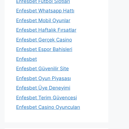
Enfesbet Futbol Slotları
Enfesbet Whatsapp Hattı
Enfesbet Mobil Oyunlar
Enfesbet Haftalık Fırsatlar
Enfesbet Gerçek Casino
Enfesbet Espor Bahisleri
Enfesbet
Enfesbet Güvenilir Site
Enfesbet Oyun Piyasası
Enfesbet Üye Deneyimi
Enfesbet Terim Güvencesi
Enfesbet Casino Oyuncuları