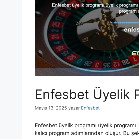
Enfesbet Üyelik 
Mayıs 13, 2025
yazar
Enfesbet
Enfesbet üyelik programı üyelik programı
kalıcı program adımlarından oluşur. Bu şeki