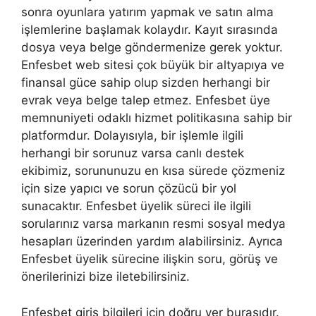
sonra oyunlara yatırım yapmak ve satın alma
işlemlerine başlamak kolaydır. Kayıt sırasında
dosya veya belge göndermenize gerek yoktur.
Enfesbet web sitesi çok büyük bir altyapıya ve
finansal güce sahip olup sizden herhangi bir
evrak veya belge talep etmez. Enfesbet üye
memnuniyeti odaklı hizmet politikasına sahip bir
platformdur. Dolayısıyla, bir işlemle ilgili
herhangi bir sorunuz varsa canlı destek
ekibimiz, sorununuzu en kısa sürede çözmeniz
için size yapıcı ve sorun çözücü bir yol
sunacaktır. Enfesbet üyelik süreci ile ilgili
sorularınız varsa markanın resmi sosyal medya
hesapları üzerinden yardım alabilirsiniz. Ayrıca
Enfesbet üyelik sürecine ilişkin soru, görüş ve
önerilerinizi bize iletebilirsiniz.
Enfesbet giriş bilgileri için doğru yer burasıdır.