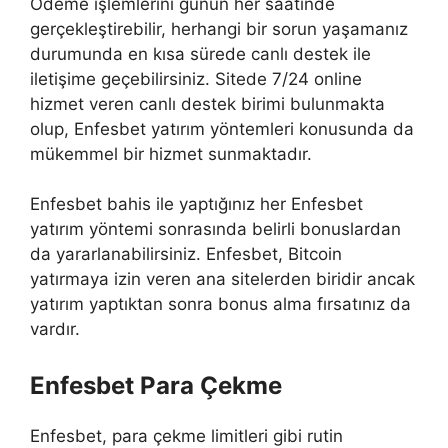
Ödeme işlemlerini günün her saatinde
gerçekleştirebilir, herhangi bir sorun yaşamanız
durumunda en kısa sürede canlı destek ile
iletişime geçebilirsiniz. Sitede 7/24 online
hizmet veren canlı destek birimi bulunmakta
olup, Enfesbet yatırım yöntemleri konusunda da
mükemmel bir hizmet sunmaktadır.
Enfesbet bahis ile yaptığınız her Enfesbet
yatırım yöntemi sonrasında belirli bonuslardan
da yararlanabilirsiniz. Enfesbet, Bitcoin
yatırmaya izin veren ana sitelerden biridir ancak
yatırım yaptıktan sonra bonus alma fırsatınız da
vardır.
Enfesbet Para Çekme
Enfesbet, para çekme limitleri gibi rutin