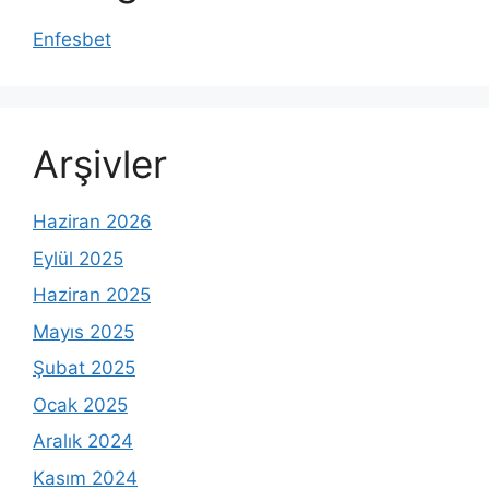
Enfesbet
Arşivler
Haziran 2026
Eylül 2025
Haziran 2025
Mayıs 2025
Şubat 2025
Ocak 2025
Aralık 2024
Kasım 2024