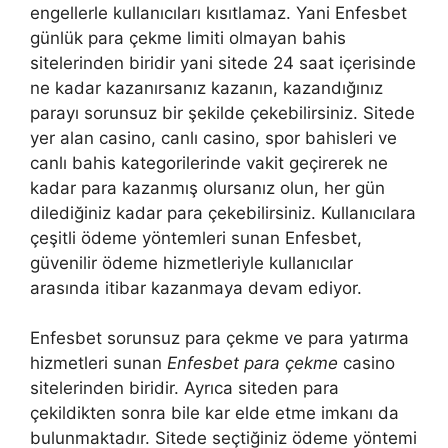
engellerle kullanıcıları kısıtlamaz. Yani Enfesbet
günlük para çekme limiti olmayan bahis
sitelerinden biridir yani sitede 24 saat içerisinde
ne kadar kazanırsanız kazanın, kazandığınız
parayı sorunsuz bir şekilde çekebilirsiniz. Sitede
yer alan casino, canlı casino, spor bahisleri ve
canlı bahis kategorilerinde vakit geçirerek ne
kadar para kazanmış olursanız olun, her gün
dilediğiniz kadar para çekebilirsiniz. Kullanıcılara
çeşitli ödeme yöntemleri sunan Enfesbet,
güvenilir ödeme hizmetleriyle kullanıcılar
arasında itibar kazanmaya devam ediyor.
Enfesbet sorunsuz para çekme ve para yatırma
hizmetleri sunan
Enfesbet para çekme
casino
sitelerinden biridir. Ayrıca siteden para
çekildikten sonra bile kar elde etme imkanı da
bulunmaktadır. Sitede seçtiğiniz ödeme yöntemi