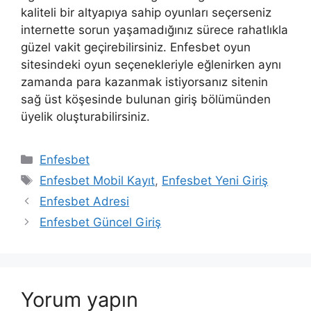
kaliteli bir altyapıya sahip oyunları seçerseniz
internette sorun yaşamadığınız sürece rahatlıkla
güzel vakit geçirebilirsiniz. Enfesbet oyun
sitesindeki oyun seçenekleriyle eğlenirken aynı
zamanda para kazanmak istiyorsanız sitenin
sağ üst köşesinde bulunan giriş bölümünden
üyelik oluşturabilirsiniz.
Kategoriler
Enfesbet
Etiketler
Enfesbet Mobil Kayıt
,
Enfesbet Yeni Giriş
Enfesbet Adresi
Enfesbet Güncel Giriş
Yorum yapın