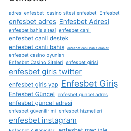
adresi enfesbet
casino sitesi enfesbet
Enfesbet
enfesbet adres
Enfesbet Adresi
enfesbet bahis sitesi
enfesbet canli
enfesbet canli destek
enfesbet canlı bahis
enfesbet canlı bahis oranları
enfesbet casino oyunları
Enfesbet Casino Siteleri
enfesbet girisi
enfesbet giris twitter
Enfesbet Giriş
enfesbet giris yap
Enfesbet Güncel
enfesbet güncel adres
enfesbet güncel adresi
enfesbet güvenilir mi
enfesbet hizmetleri
enfesbet instagram
enfesbet maç izle
Enfesbet Kullanıcıları