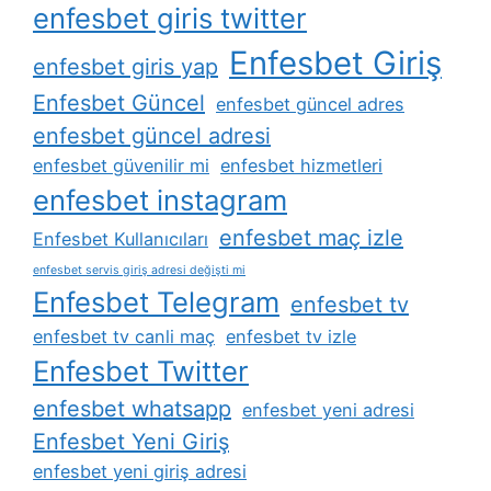
enfesbet giris twitter
Enfesbet Giriş
enfesbet giris yap
Enfesbet Güncel
enfesbet güncel adres
enfesbet güncel adresi
enfesbet güvenilir mi
enfesbet hizmetleri
enfesbet instagram
enfesbet maç izle
Enfesbet Kullanıcıları
enfesbet servis giriş adresi değişti mi
Enfesbet Telegram
enfesbet tv
enfesbet tv canli maç
enfesbet tv izle
Enfesbet Twitter
enfesbet whatsapp
enfesbet yeni adresi
Enfesbet Yeni Giriş
enfesbet yeni giriş adresi