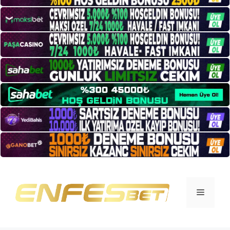
İçeriğe
atla
Menü