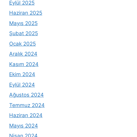
Eylül 2025
Haziran 2025
Mayıs 2025
Şubat 2025
Ocak 2025
Aralık 2024
Kasım 2024
Ekim 2024
Eylül 2024
Ağustos 2024
Temmuz 2024
Haziran 2024
Mayıs 2024
Nisan 2024