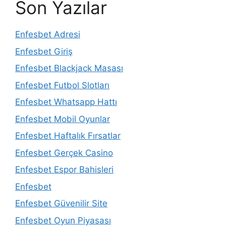
Son Yazılar
Enfesbet Adresi
Enfesbet Giriş
Enfesbet Blackjack Masası
Enfesbet Futbol Slotları
Enfesbet Whatsapp Hattı
Enfesbet Mobil Oyunlar
Enfesbet Haftalık Fırsatlar
Enfesbet Gerçek Casino
Enfesbet Espor Bahisleri
Enfesbet
Enfesbet Güvenilir Site
Enfesbet Oyun Piyasası