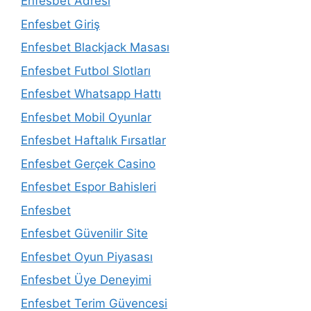
Enfesbet Adresi
Enfesbet Giriş
Enfesbet Blackjack Masası
Enfesbet Futbol Slotları
Enfesbet Whatsapp Hattı
Enfesbet Mobil Oyunlar
Enfesbet Haftalık Fırsatlar
Enfesbet Gerçek Casino
Enfesbet Espor Bahisleri
Enfesbet
Enfesbet Güvenilir Site
Enfesbet Oyun Piyasası
Enfesbet Üye Deneyimi
Enfesbet Terim Güvencesi