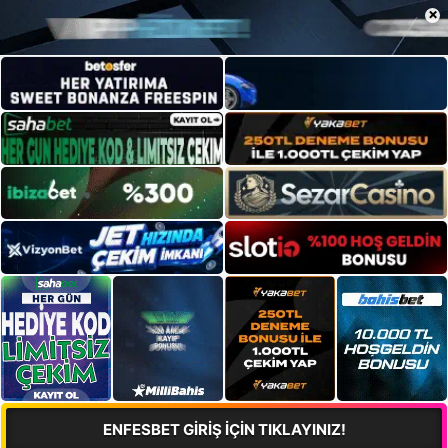
×
ENFESBET GİRİŞ İÇİN TIKLAYINIZ!