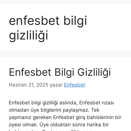
enfesbet bilgi
gizliliği
Enfesbet Bilgi Gizliliği
Haziran 21, 2025
yazar
Enfesbet
Enfesbet bilgi gizliliği aslında, Enfesbet rızası
olmadan üye bilgilerini paylaşmaz. Tek
yapmanız gereken Enfesbet giriş bahislerinin bir
üyesi olmak. Üye olduktan sonra harika bir