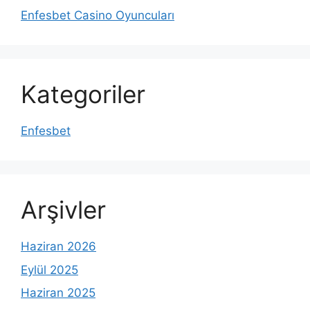
Enfesbet Casino Oyuncuları
Kategoriler
Enfesbet
Arşivler
Haziran 2026
Eylül 2025
Haziran 2025