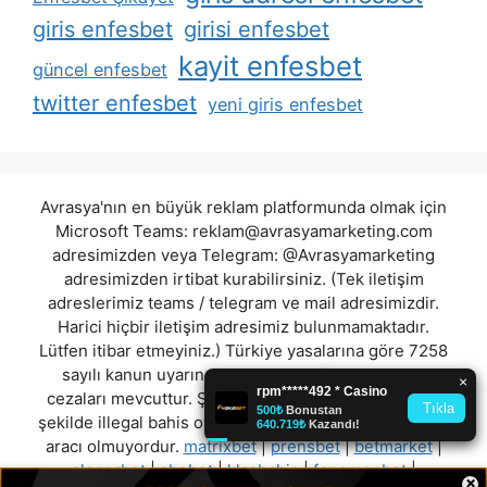
giris enfesbet
girisi enfesbet
kayit enfesbet
güncel enfesbet
twitter enfesbet
yeni giris enfesbet
Avrasya'nın en büyük reklam platformunda olmak için
Microsoft Teams:
reklam@avrasyamarketing.com
adresimizden veya Telegram: @Avrasyamarketing
adresimizden irtibat kurabilirsiniz. (Tek iletişim
adreslerimiz teams / telegram ve mail adresimizdir.
Harici hiçbir iletişim adresimiz bulunmamaktadır.
Lütfen itibar etmeyiniz.) Türkiye yasalarına göre 7258
sayılı kanun uyarınca yasa dışı bahis oynamanın
cezaları mevcuttur. Şu an bulunduğunuz site hiç bir
şekilde illegal bahis oyunları oynatmıyor ve oynamaya
aracı olmuyordur.
matrixbet
|
prensbet
|
betmarket
|
elenorbet
|
abebet
|
klasbahis
|
fenomenbet
|
×