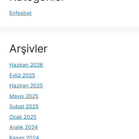
Enfesbet
Arşivler
Haziran 2026
Eylül 2025
Haziran 2025
Mayıs 2025
Şubat 2025
Ocak 2025
Aralık 2024
Kasım 2024