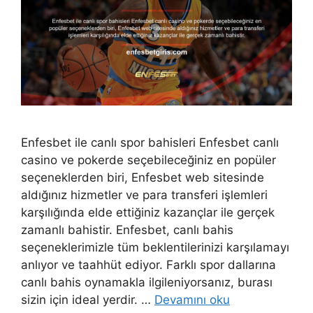
Enfesbet ile canlı spor bahisleri Enfesbet canlı
casino ve pokerde seçebileceğiniz en popüler
seçeneklerden biri, Enfesbet web sitesinde
aldığınız hizmetler ve para transferi işlemleri
karşılığında elde ettiğiniz kazançlar ile gerçek
zamanlı bahistir. Enfesbet, canlı bahis
seçeneklerimizle tüm beklentilerinizi karşılamayı
anlıyor ve taahhüt ediyor. Farklı spor dallarına
canlı bahis oynamakla ilgileniyorsanız, burası
sizin için ideal yerdir. …
Devamını oku