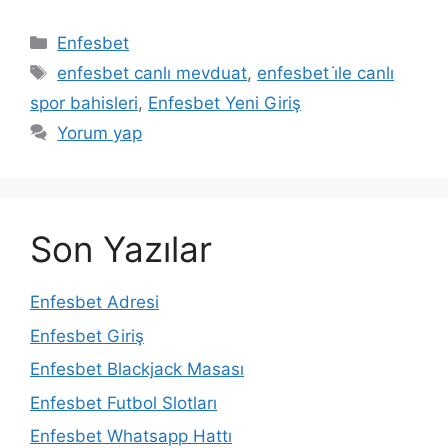
Kategoriler
Enfesbet
Etiketler
enfesbet canlı mevduat
,
enfesbet i̇le canlı
spor bahisleri
,
Enfesbet Yeni Giriş
Yorum yap
Son Yazılar
Enfesbet Adresi
Enfesbet Giriş
Enfesbet Blackjack Masası
Enfesbet Futbol Slotları
Enfesbet Whatsapp Hattı