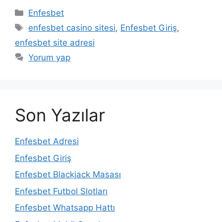
Kategoriler
Enfesbet
Etiketler
enfesbet casino sitesi
,
Enfesbet Giriş
,
enfesbet site adresi
Yorum yap
Son Yazılar
Enfesbet Adresi
Enfesbet Giriş
Enfesbet Blackjack Masası
Enfesbet Futbol Slotları
Enfesbet Whatsapp Hattı