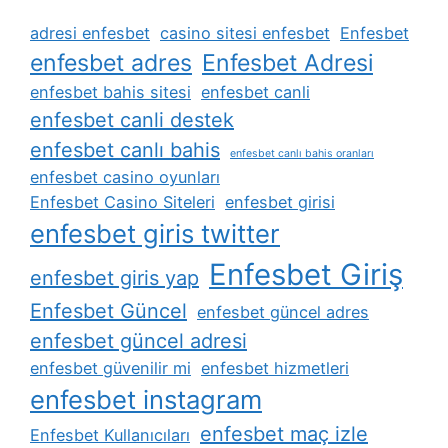
adresi enfesbet
casino sitesi enfesbet
Enfesbet
enfesbet adres
Enfesbet Adresi
enfesbet bahis sitesi
enfesbet canli
enfesbet canli destek
enfesbet canlı bahis
enfesbet canlı bahis oranları
enfesbet casino oyunları
Enfesbet Casino Siteleri
enfesbet girisi
enfesbet giris twitter
Enfesbet Giriş
enfesbet giris yap
Enfesbet Güncel
enfesbet güncel adres
enfesbet güncel adresi
enfesbet güvenilir mi
enfesbet hizmetleri
enfesbet instagram
enfesbet maç izle
Enfesbet Kullanıcıları