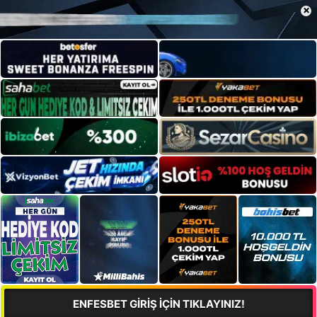
×
ENFESBET GİRİŞ İÇİN TIKLAYINIZ!