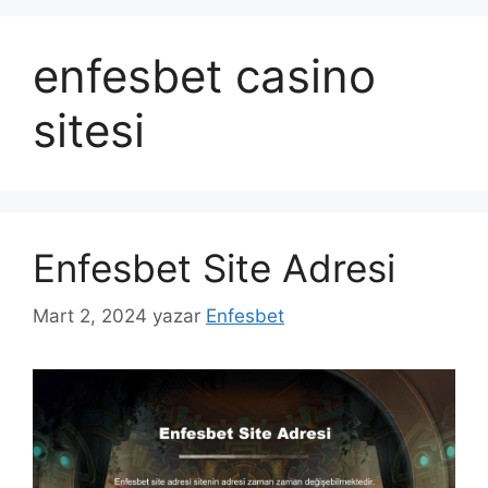
enfesbet casino
sitesi
Enfesbet Site Adresi
Mart 2, 2024
yazar
Enfesbet