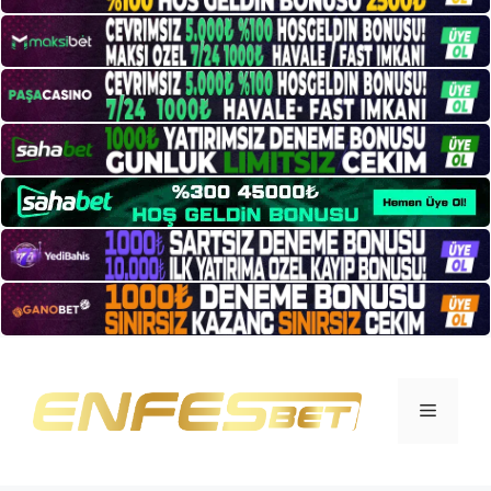
İçeriğe
atla
Menü