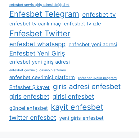
enfesbet servis giriş adresi değişti mi
Enfesbet Telegram
enfesbet tv
enfesbet tv canli maç
enfesbet tv izle
Enfesbet Twitter
enfesbet whatsapp
enfesbet yeni adresi
Enfesbet Yeni Giriş
enfesbet yeni giriş adresi
enfesbet çevrimiçi casino platformu
enfesbet çevrimiçi platform
enfesbet üyelik programı
giris adresi enfesbet
Enfesbet Şikayet
giris enfesbet
girisi enfesbet
kayit enfesbet
güncel enfesbet
twitter enfesbet
yeni giris enfesbet