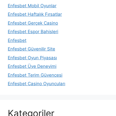
Enfesbet Mobil Oyunlar
Enfesbet Haftalık Fırsatlar
Enfesbet Gerçek Casino
Enfesbet Espor Bahisleri
Enfesbet
Enfesbet Güvenilir Site
Enfesbet Oyun Piyasası
Enfesbet Üye Deneyimi
Enfesbet Terim Güvencesi
Enfesbet Casino Oyuncuları
Kategoriler