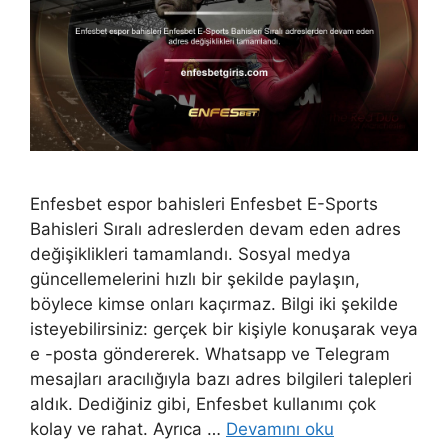
Enfesbet espor bahisleri Enfesbet E-Sports
Bahisleri Sıralı adreslerden devam eden adres
değişiklikleri tamamlandı. Sosyal medya
güncellemelerini hızlı bir şekilde paylaşın,
böylece kimse onları kaçırmaz. Bilgi iki şekilde
isteyebilirsiniz: gerçek bir kişiyle konuşarak veya
e -posta göndererek. Whatsapp ve Telegram
mesajları aracılığıyla bazı adres bilgileri talepleri
aldık. Dediğiniz gibi, Enfesbet kullanımı çok
kolay ve rahat. Ayrıca …
Devamını oku