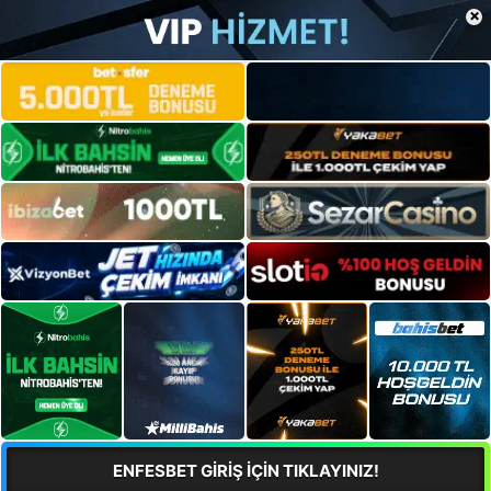
×
ENFESBET GİRİŞ İÇİN TIKLAYINIZ!