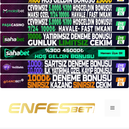
İçeriğe
atla
Menü