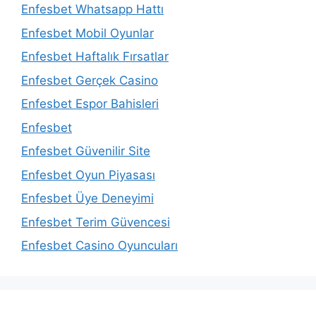
Enfesbet Whatsapp Hattı
Enfesbet Mobil Oyunlar
Enfesbet Haftalık Fırsatlar
Enfesbet Gerçek Casino
Enfesbet Espor Bahisleri
Enfesbet
Enfesbet Güvenilir Site
Enfesbet Oyun Piyasası
Enfesbet Üye Deneyimi
Enfesbet Terim Güvencesi
Enfesbet Casino Oyuncuları