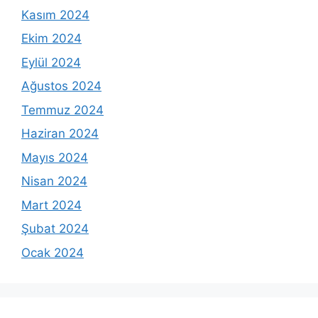
Kasım 2024
Ekim 2024
Eylül 2024
Ağustos 2024
Temmuz 2024
Haziran 2024
Mayıs 2024
Nisan 2024
Mart 2024
Şubat 2024
Ocak 2024