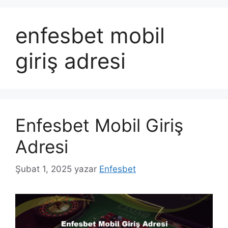
enfesbet mobil
giriş adresi
Enfesbet Mobil Giriş
Adresi
Şubat 1, 2025
yazar
Enfesbet