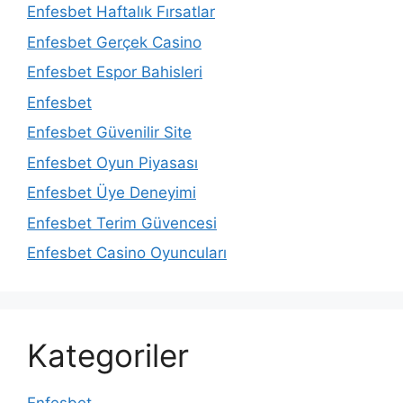
Enfesbet Haftalık Fırsatlar
Enfesbet Gerçek Casino
Enfesbet Espor Bahisleri
Enfesbet
Enfesbet Güvenilir Site
Enfesbet Oyun Piyasası
Enfesbet Üye Deneyimi
Enfesbet Terim Güvencesi
Enfesbet Casino Oyuncuları
Kategoriler