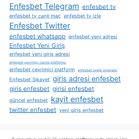
Enfesbet Telegram
enfesbet tv
enfesbet tv canli maç
enfesbet tv izle
Enfesbet Twitter
enfesbet whatsapp
enfesbet yeni adresi
Enfesbet Yeni Giriş
enfesbet yeni giriş adresi
enfesbet çevrimiçi casino platformu
enfesbet çevrimiçi platform
enfesbet üyelik programı
giris adresi enfesbet
Enfesbet Şikayet
giris enfesbet
girisi enfesbet
kayit enfesbet
güncel enfesbet
twitter enfesbet
yeni giris enfesbet