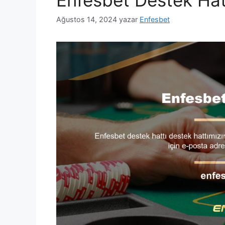
Enfesbet Destek Hat
Ağustos 14, 2024
yazar
Enfesbet