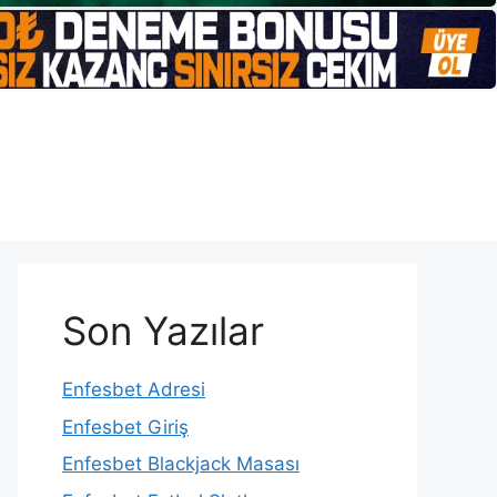
Son Yazılar
Enfesbet Adresi
Enfesbet Giriş
Enfesbet Blackjack Masası