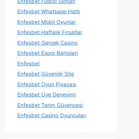
Enfesbet Futbol Slotları
Enfesbet Whatsapp Hattı
Enfesbet Mobil Oyunlar
Enfesbet Haftalık Fırsatlar
Enfesbet Gerçek Casino
Enfesbet Espor Bahisleri
Enfesbet
Enfesbet Güvenilir Site
Enfesbet Oyun Piyasası
Enfesbet Üye Deneyimi
Enfesbet Terim Güvencesi
Enfesbet Casino Oyuncuları