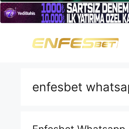
İçeriğe
atla
enfesbet whatsap