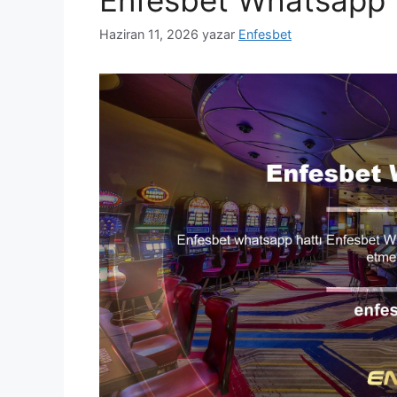
Enfesbet Whatsapp 
Haziran 11, 2026
yazar
Enfesbet