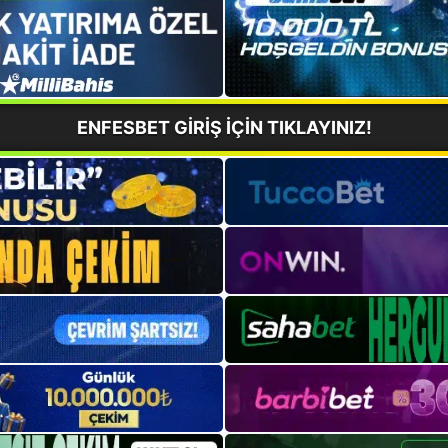
ENFESBET GİRİŞ İÇİN TIKLAYINIZ!